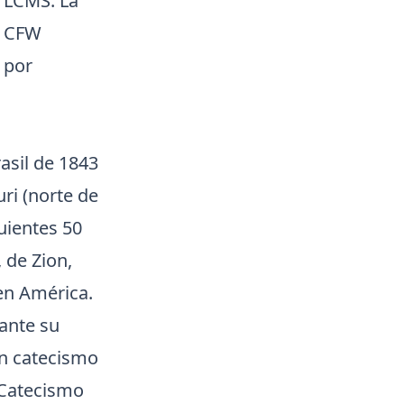
a LCMS. La
e CFW
 por
asil de 1843
ri (norte de
guientes 50
 de Zion,
 en América.
ante su
un catecismo
 Catecismo