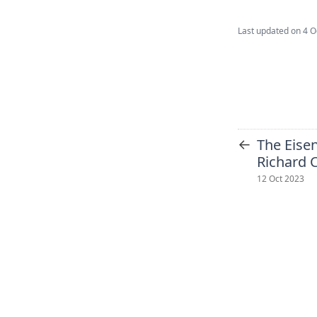
Last updated on
4 O
←
The Eise
Richard C
12 Oct 2023