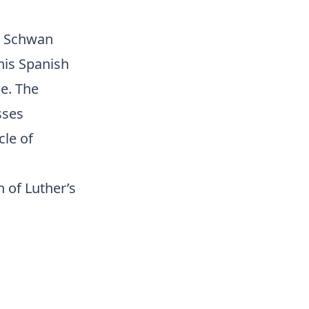
e Schwan
his Spanish
e. The
sses
cle of
 of Luther’s