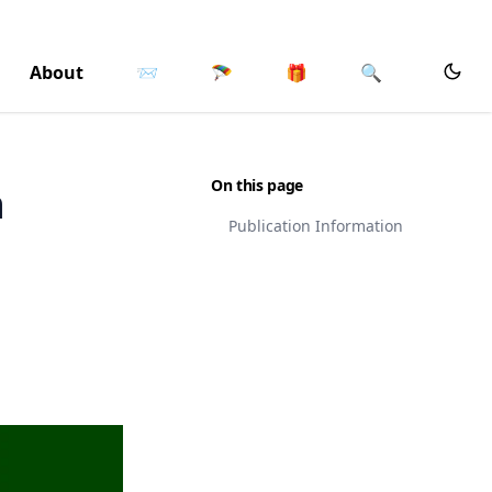
About
📨
🪂
🎁
🔍
On this page
n
Publication Information