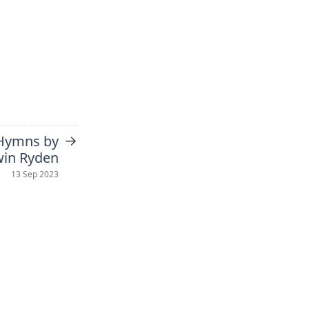
→
 Hymns by
win Ryden
13 Sep 2023