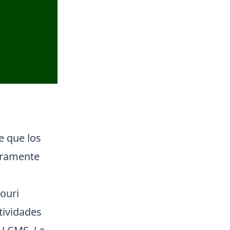
e que los
aramente
ouri
tividades